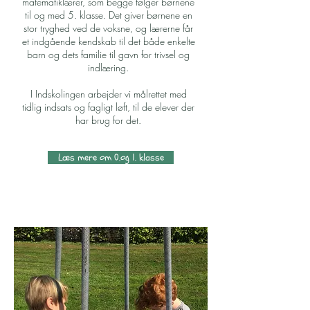
matematiklærer, som begge følger børnene
til og med 5. klasse. Det giver børnene en
stor tryghed ved de voksne, og lærerne får
et indgående kendskab til det både enkelte
barn og dets familie til gavn for trivsel og
indlæring.
I Indskolingen arbejder vi målrettet med
tidlig indsats og fagligt løft, til de elever der
har brug for det.
Læs mere om 0.og 1. klasse