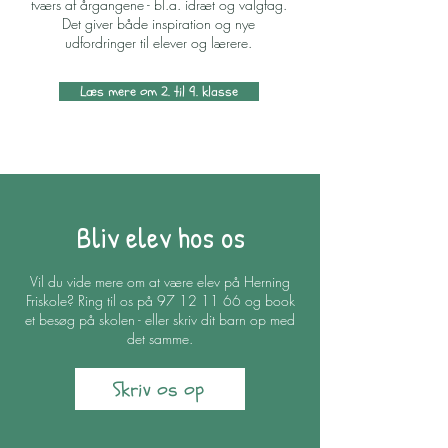
tværs af årgangene - bl.a. idræt og valgfag.
Det giver både inspiration og nye
udfordringer til elever og lærere.
Læs mere om 2. til 9. klasse
Bliv elev hos os
Vil du vide mere om at være elev på Herning
Friskole? Ring til os på
97 12 11 66
og book
et besøg på skolen - eller skriv dit barn op med
det samme.
Skriv os op