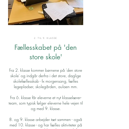
2. TIL 9. KLASSE
Fællesskabet på 'den
store skole'
Fra 2. klasse kommer børnene på 'den store
skole' og indgår derfra i det store, daglige
skolefællesskab - fx morgensang, fælles
legepladser, skolegården, aulaen mm.
Fra 6. klasse får eleverne et nyt klasselærer-
team, som typisk følger eleverne hele vejen til
og med 9. klasse.
8. og 9. klasse arbejder tæt sammen - også
med 10. klasse - og har fælles aktiviteter på