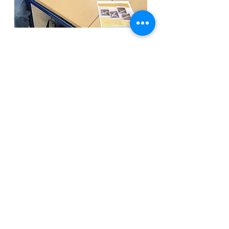
10. KLASSE
Forberedelse til vejen
videre
I 10. klasse møder du som regel nogle
elever, som er fortsat på skolen efter 9. klasse
- men også og en række nye elever. Det
fællesskab, eleverne oplever med hinanden
og lærerne, minder en del om det, du kan
opleve på en efterskole.
Særligt i 10. klasse er der stor fokus på at
blive klar til og afklaret om den kommende
ungdomsuddannelse.
Læs mere om 10. klasse