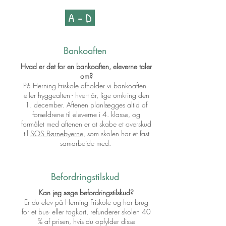
A - D
Bankoaften
Hvad er det for en bankoaften, eleverne taler
om?
På Herning Friskole afholder vi bankoaften -
eller hyggeaften - hvert år, lige omkring den
1. december. Aftenen planlægges altid af
forældrene til eleverne i 4. klasse, og
formålet med aftenen er at skabe et overskud
til
SOS Børnebyerne
, som skolen har et fast
samarbejde med.
Befordringstilskud
Kan jeg søge befordringstilskud?
Er du elev på Herning Friskole og har brug
for et bus- eller togkort, refunderer skolen 40
% af prisen, hvis du opfylder disse