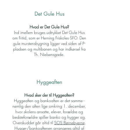
Det Gule Hus
Hvad er Det Gule Hus?
Ind imellem bruges udtrykket Det Gule Hus
om Fritid, som er Herning Friskoles SFO. Den
gule murstensbygning ligger ved siden af P-
pladsen og multibanen og har indkørsel fra
Th. Nielsensgade.
Hyggeaften
Hvad sker der til Hyggeaften?
Hyggeaften og bankoaften er det samme -
nemlig den aften lige omkring 1. december,
hvor skolens ansatte, elever, forældre og
bedsteforældre spiller banko og hygger sig.
Overskuddet går altid til
SOS Børnebyerne
.
Hygge-/bankoaftenen arrangeres altid af