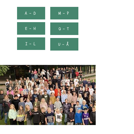
A - D
M - P
E - H
Q - T
I - L
U - Å