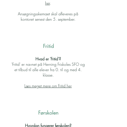
her
.
Ansøgningsskemaet skal afleveres på
kontoret senest den 5. september.
Fritid
Hvad er 'Fritid'?
'Fritid' er navnet på Herning Friskoles SFO og
et tilbud til alle elever fra 0. til og med 4.
klasse.
Læs meget mere om Fritid her
Førskolen
Hvordan fungerer førskolen?