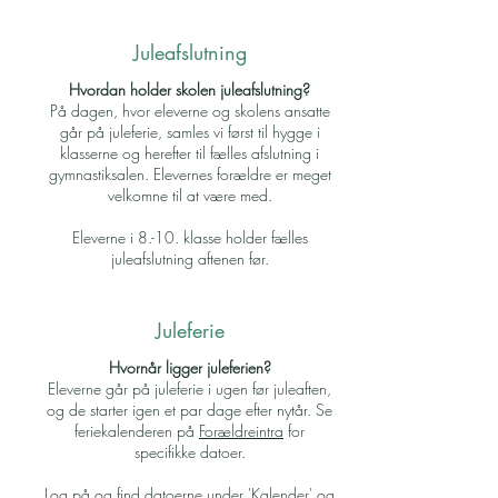
Juleafslutning
Hvordan holder skolen juleafslutning?
På dagen, hvor eleverne og skolens ansatte
går på juleferie, samles vi først til hygge i
klasserne og herefter til fælles afslutning i
gymnastiksalen. Elevernes forældre er meget
velkomne til at være med.
Eleverne i 8.-10. klasse holder fælles
juleafslutning aftenen før.
Juleferie
Hvornår ligger juleferien?
Eleverne går på juleferie i ugen før juleaften,
og de starter igen et par dage efter nytår. Se
feriekalenderen på
Forældreintra
for
specifikke datoer.
Log på og find datoerne under 'Kalender' og