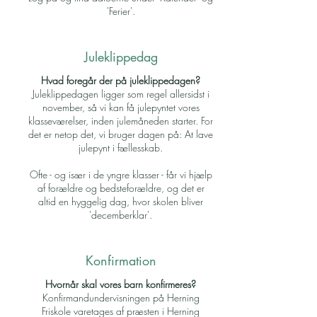
'Ferier'.
Juleklippedag
Hvad foregår der på juleklippedagen?
Juleklippedagen ligger som regel allersidst i
november, så vi kan få julepyntet vores
klasseværelser, inden julemåneden starter. For
det er netop det, vi bruger dagen på: At lave
julepynt i fællesskab.
Ofte - og især i de yngre klasser - får vi hjælp
af forældre og bedsteforældre, og det er
altid en hyggelig dag, hvor skolen bliver
'decemberklar'.
Konfirmation
Hvornår skal vores barn konfirmeres?
Konfirmandundervisningen på Herning
Friskole varetages af præsten i Herning