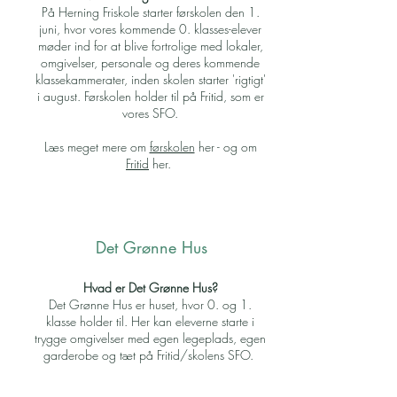
På Herning Friskole starter førskolen den 1.
juni, hvor vores kommende 0. klasses-elever
møder ind for at blive fortrolige med lokaler,
omgivelser, personale og deres kommende
klassekammerater, inden skolen starter 'rigtigt'
i august. Førskolen holder til på Fritid, som er
vores SFO.
Læs meget mere om
førskolen
her - og om
Fritid
her.
Det Grønne Hus
Hvad er Det Grønne Hus?
Det Grønne Hus er huset, hvor 0. og 1.
klasse holder til. Her kan eleverne starte i
trygge omgivelser med egen legeplads, egen
garderobe og tæt på Fritid/skolens SFO.