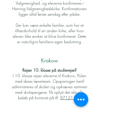
Valgmenighed, og eleverne konfirmeres i
Herning Valgmenighedskirke. Konfirmationen
ligger altid første søndag efter påske.
Der kan være enkelte familier, som har et
tilhørsforhold til en anden kirke, eller hvor
eleven ikke ønsker at blive konfirmeret. Dette
er naturligvis familiens egen beslutning.
Krakow
Rejser 10. klasse på studierejse?
I 10. klasse rejser eleverne til Krakow, Polen
med deres lærerteam. Opsparingen hertil
administreres af skolen og opkræves sammen
med skolepengene. Få oplyst det aktuelle
beløb på kontoret på tlf.
97121166
Lucia
Er der traditioner ifm. Lucia på Herning