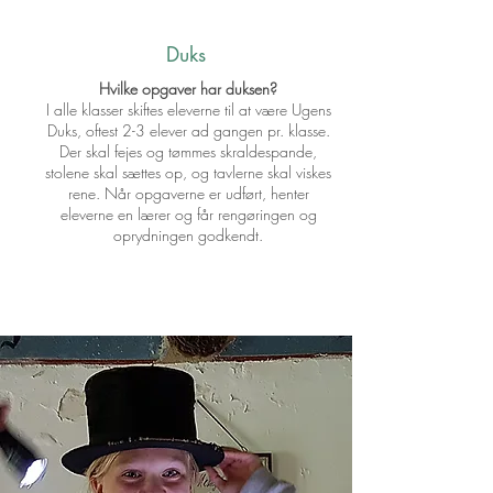
Duks
Hvilke opgaver har duksen?
I alle klasser skiftes eleverne til at være Ugens
Duks, oftest 2-3 elever ad gangen pr. klasse.
Der skal fejes og tømmes skraldespande,
stolene skal sættes op, og tavlerne skal viskes
rene. Når opgaverne er udført, henter
eleverne en lærer og får rengøringen og
oprydningen godkendt.