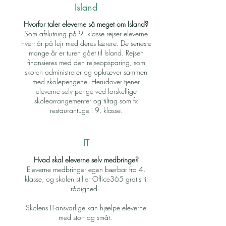
Island
Hvorfor taler eleverne så meget om Island?
Som afslutning på 9. klasse rejser eleverne
hvert år på lejr med deres lærere. De seneste
mange år er turen gået til Island. Rejsen
finansieres med den rejseopsparing, som
skolen administrerer og opkræver sammen
med skolepengene. Herudover tjener
eleverne selv penge ved forskellige
skolearrangementer og tiltag som fx
restaurantuge i 9. klasse.
IT
Hvad skal eleverne selv medbringe?
Eleverne medbringer egen bærbar fra 4.
klasse, og skolen stiller Office365 gratis til
rådighed.
Skolens IT-ansvarlige kan hjælpe eleverne
med stort og småt.