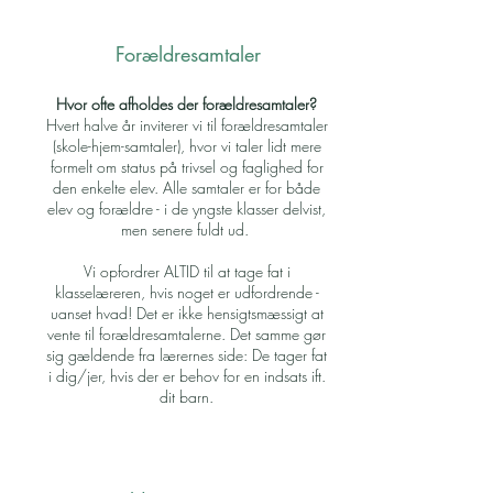
Forældresamtaler
Hvor ofte afholdes der forældresamtaler?
Hvert halve år inviterer vi til forældresamtaler
(skole-hjem-samtaler), hvor vi taler lidt mere
formelt om status på trivsel og faglighed for
den enkelte elev. Alle samtaler er for både
elev og forældre - i de yngste klasser delvist,
men senere fuldt ud.
Vi opfordrer ALTID til at tage fat i
klasselæreren, hvis noget er udfordrende -
uanset hvad! Det er ikke hensigtsmæssigt at
vente til forældresamtalerne. Det samme gør
sig gældende fra lærernes side: De tager fat
i dig/jer, hvis der er behov for en indsats ift.
dit barn.