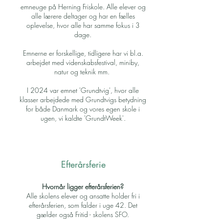
emneuge på Herning Friskole. Alle elever og
alle lærere deltager og har en fælles
oplevelse, hvor alle har samme fokus i 3
dage.
Emnerne er forskellige, tidligere har vi bl.a.
arbejdet med videnskabsfestival, miniby,
natur og teknik mm.
I 2024 var emnet 'Grundtvig', hvor alle
klasser arbejdede med Grundtvigs betydning
for både Danmark og vores egen skole i
ugen, vi kaldte 'GrundtWeek'.
Efterårsferie
Hvornår ligger efterårsferien?
Alle skolens elever og ansatte holder fri i
efterårsferien, som falder i uge 42. Det
gælder også Fritid - skolens SFO.