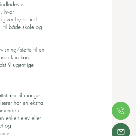
indledes et
, hvor
ådgiver byder ind
– til både skole og
visning/støtte til en
lasse kun kan
dst 9 ugentlige
ttetimer til mange
lærer har en ekstra
mmende i
n enkelt elev eller
et og
ammer.