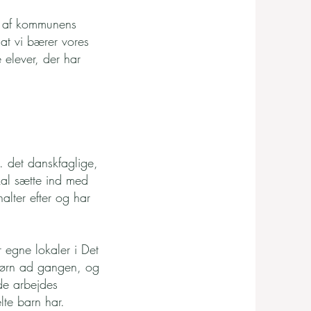
el af kommunens
at vi bærer vores
e elever, der har
t. det danskfaglige,
skal sætte ind med
halter efter og har
 egne lokaler i Det
børn ad gangen, og
de arbejdes
lte barn har.