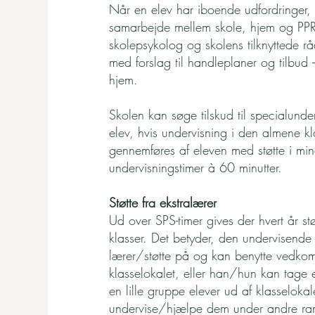
Når en elev har iboende udfordringer, 
samarbejde mellem skole, hjem og PPR
skolepsykolog og skolens tilknyttede r
med forslag til handleplaner og tilbud 
hjem.
Skolen kan søge tilskud til specialunder
elev, hvis undervisning i den almene k
gennemføres af eleven med støtte i min
undervisningstimer à 60 minutter.
Støtte fra ekstralærer
Ud over SPS-timer gives der hvert år stø
klasser. Det betyder, den undervisende 
lærer/støtte på og kan benytte vedko
klasselokalet, eller han/hun kan tage e
en lille gruppe elever ud af klasselokal
undervise/hjælpe dem under andre r