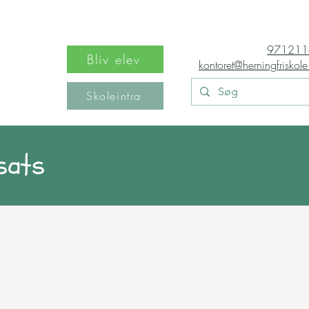
971211
Bliv elev
kontoret@herningfriskole
Skoleintra
dsats