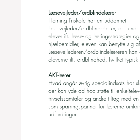
Læsevejleder/ordblindelærer
Herning Friskole har en uddannet
læsevejleder/ordblindelærer, der under
elever ift. læse- og læringsstrategier o
hjælpemidler, eleven kan benytte sig af
Læsevejlederen/ordblindelæreren kan 
eleverne ift. ordblindhed, hvilket typisk
AKT-lærer
Hvad angår øvrig specialindsats har sk
der kan yde ad hoc støtte til enkeltele
trivselssamtaler og andre tiltag med en
som sparringspartner for lærerne omkri
udfordringer.