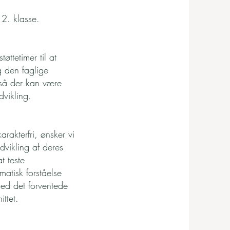
g 2. klasse.
øttetimer til at
g den faglige
 så der kan være
dvikling.
rakterfri, ønsker vi
dvikling af deres
t teste
atisk forståelse
med det forventede
ittet.