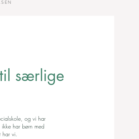
LSEN
il særlige
cialskole, og vi har
vi ikke har børn med
 har vi.