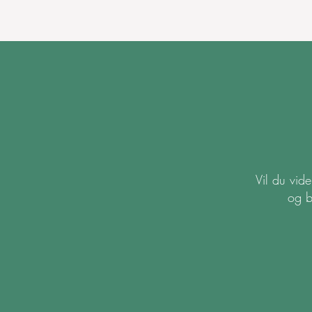
Vil du vid
og b