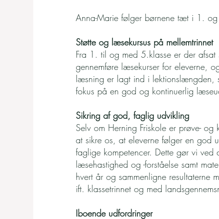
Anna-Marie følger børnene tæt i 1. o
Støtte og læsekursus på mellemtrinnet​
Fra 1. til og med 5.klasse er der afsat st
gennemføre læsekurser for eleverne, o
læsning er lagt ind i lektionslængden,
fokus på en god og kontinuerlig læseu
Sikring af god, faglig udvikling
Selv om Herning Friskole er prøve- og ka
at sikre os, at eleverne følger en god u
faglige kompetencer. Dette gør vi ved a
læsehastighed og -forståelse samt matem
hvert år og sammenligne resultaterne 
ift. klassetrinnet og med landsgennemsn
Iboende udfordringer