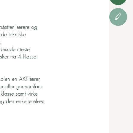
støtter lærere og
g de tekniske
.
desuden teste
 sker fra 4.klasse.
olen en AKT-lærer,
ver eller gennemføre
 klasse samt virke
ng den enkelte elevs